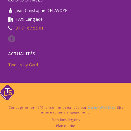
Jean Christophe DELAVOYE
TAXI Langlade
07 71 67 55 01
ACTUALITÉS
Tweets by Gard
Conception et référencement réalisés par
XtremWebSite
Site
internet sans engagement.
Mentions légales
Plan du site